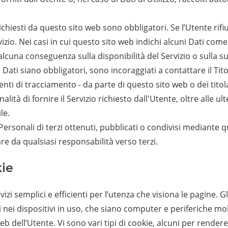
richiesti da questo sito web sono obbligatori. Se l’Utente rif
zio. Nei casi in cui questo sito web indichi alcuni Dati come f
alcuna conseguenza sulla disponibilità del Servizio o sulla su
Dati siano obbligatori, sono incoraggiati a contattare il Tito
enti di tracciamento - da parte di questo sito web o dei titolar
ità di fornire il Servizio richiesto dall'Utente, oltre alle ult
le.
ersonali di terzi ottenuti, pubblicati o condivisi mediante qu
are da qualsiasi responsabilità verso terzi.
kie
rvizi semplici e efficienti per l’utenza che visiona le pagine. 
nei dispositivi in uso, che siano computer e periferiche mobil
b dell’Utente. Vi sono vari tipi di cookie, alcuni per rendere p