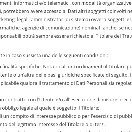
menti informatici e/o telematici, con modalità organizzative
casi, potrebbero avere accesso ai Dati altri soggetti coinvolti
ing, legali, amministratori di sistema) ovvero soggetti ester
nformatiche, agenzie di comunicazione) nominati anche, se n
esponsabili potrà sempre essere richiesto al Titolare del Tra
tente in caso sussista una delle seguenti condizioni:
finalità specifiche; Nota: in alcuni ordinamenti il Titolare 
ente o un’altra delle basi giuridiche specificate di seguito,
pplicabile qualora il trattamento di Dati Personali sia regola
un contratto con l’Utente e/o all'esecuzione di misure precon
bbligo legale al quale è soggetto il Titolare;
 un compito di interesse pubblico o per l'esercizio di pubblici 
o del legittimo interesse del Titolare o di terzi.