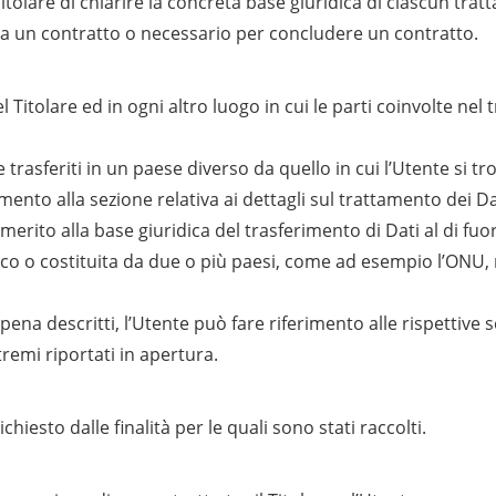
olare di chiarire la concreta base giuridica di ciascun tratta
 da un contratto o necessario per concludere un contratto.
l Titolare ed in ogni altro luogo in cui le parti coinvolte nel
trasferiti in un paese diverso da quello in cui l’Utente si tr
mento alla sezione relativa ai dettagli sul trattamento dei Da
 merito alla base giuridica del trasferimento di Dati al di f
lico o costituita da due o più paesi, come ad esempio l’ONU,
ena descritti, l’Utente può fare riferimento alle rispettive
tremi riportati in apertura.
chiesto dalle finalità per le quali sono stati raccolti.